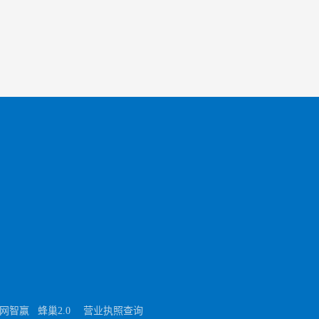
线留言 
联系方式
手机端二维码
网智赢
蜂巢2.0
营业执照查询